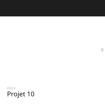
font-family: 'Quicksand', sans-serif;
font-family: 'Lato'
It
PREV
Projet 10