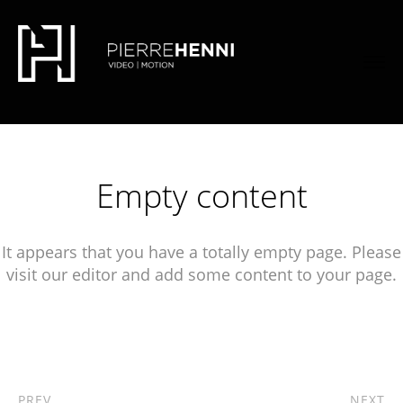
font-family: 'Quicksand', sans-serif;
font-family:
'Lato', sans-serif;
Empty content
It appears that you have a totally empty page. Please
visit our editor and add some content to your page.
PREV
NEXT